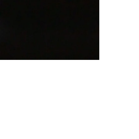
La Gloria De Dios
Egoli 1
1103 AC Amsterdam
0031641432044